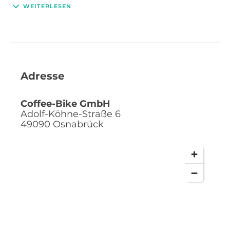
Hingucker. Der Ausschank in Porzellan, sowie zugehörige
WEITERLESEN
Pâtisserieprodukte, wird jeden Kaffeeliebhaber begeistern.
1-100 Kaffeespezialitäten pro Stunde mit einem Barista
Bis zu 120 Kaffeespezialitäten pro Stunde mit zwei Barista
Adresse
Coffee-Bike GmbH
Adolf-Köhne-Straße 6
49090
Osnabrück