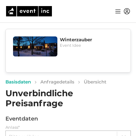
Winterzauber
Event Idee
Basisdaten
Anfragedetails
Übersicht
Unverbindliche
Preisanfrage
Eventdaten
Anlass*