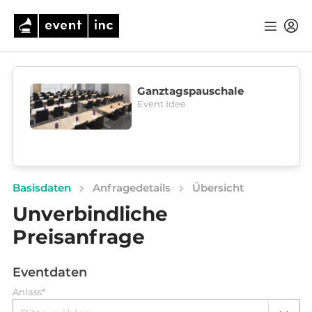
Ganztagspauschale
Event Idee
Basisdaten
Anfragedetails
Übersicht
Unverbindliche
Preisanfrage
Eventdaten
Anlass*