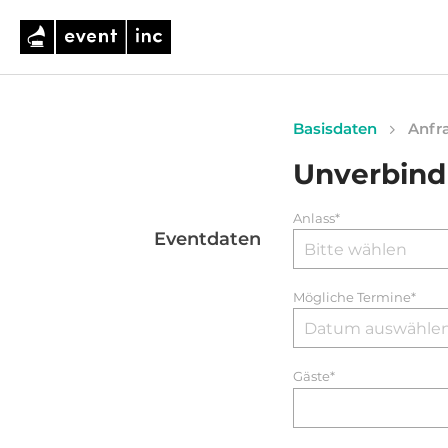
Basisdaten
Anfra
Unverbind
Anlass*
Eventdaten
Mögliche Termine*
Gäste*