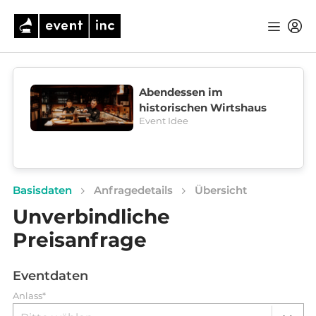
Abendessen im
historischen Wirtshaus
Event Idee
Basisdaten
Anfragedetails
Übersicht
Unverbindliche
Preisanfrage
Eventdaten
Anlass*