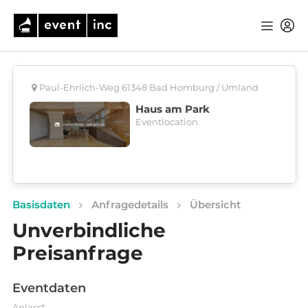
Paul-Ehrlich-Weg 61348 Bad Homburg / Umland
Haus am Park
Eventlocation
Basisdaten
Anfragedetails
Übersicht
Unverbindliche
Preisanfrage
Eventdaten
Anlass*