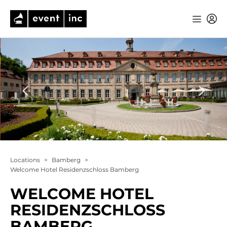
Locations
>
Bamberg
>
Welcome Hotel Residenzschloss Bamberg
WELCOME HOTEL
RESIDENZSCHLOSS
BAMBERG