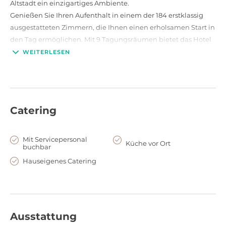
Altstadt ein einzigartiges Ambiente.
Genießen Sie Ihren Aufenthalt in einem der 184 erstklassig
ausgestatteten Zimmern, die Ihnen einen erholsamen Start in
den Tag ermöglichen. Mit 9 Tagungsräumen bietet das Hotel
auch ideale Möglichkeiten für Konferenzen, während unsere
WEITERLESEN
hauseigene Barockkapelle legendär für Hochzeiten ist.
Entspannen Sie sich nach einem ereignisreichen Tag in der
entspannten Atmosphäre unseres Soft-Wellnessbereichs.
Catering
Mit Servicepersonal
Küche vor Ort
buchbar
Hauseigenes Catering
Ausstattung