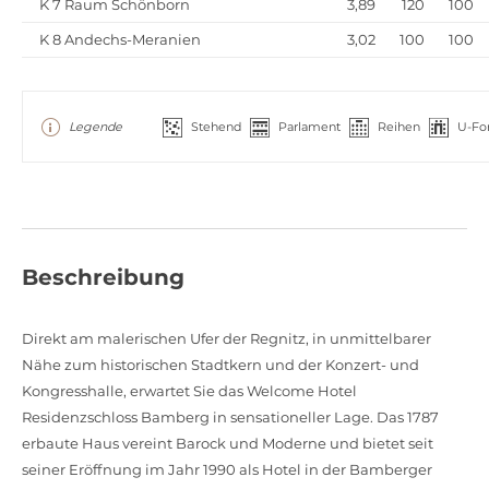
K 7 Raum Schönborn
3,89
120
100
K 8 Andechs-Meranien
3,02
100
100
Legende
Stehend
Parlament
Reihen
U-Fo
Beschreibung
Direkt am malerischen Ufer der Regnitz, in unmittelbarer
Nähe zum historischen Stadtkern und der Konzert- und
Kongresshalle, erwartet Sie das Welcome Hotel
Residenzschloss Bamberg in sensationeller Lage. Das 1787
erbaute Haus vereint Barock und Moderne und bietet seit
seiner Eröffnung im Jahr 1990 als Hotel in der Bamberger