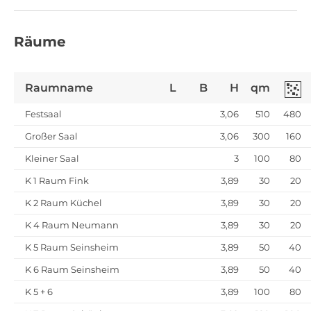
Räume
Raumname
L
B
H
qm
Festsaal
3,06
510
480
Großer Saal
3,06
300
160
Kleiner Saal
3
100
80
K 1 Raum Fink
3,89
30
20
K 2 Raum Küchel
3,89
30
20
K 4 Raum Neumann
3,89
30
20
K 5 Raum Seinsheim
3,89
50
40
K 6 Raum Seinsheim
3,89
50
40
K 5 + 6
3,89
100
80