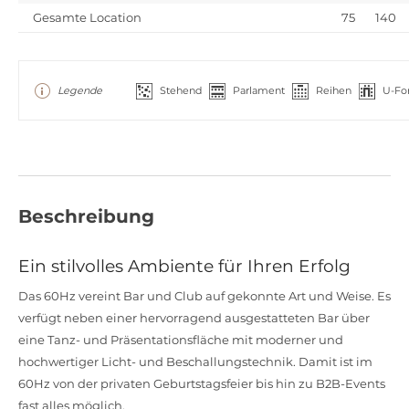
Gesamte Location
75
140
Legende
Stehend
Parlament
Reihen
U-Fo
Beschreibung
Ein stilvolles Ambiente für Ihren Erfolg
Das 60Hz vereint Bar und Club auf gekonnte Art und Weise. Es
verfügt neben einer hervorragend ausgestatteten Bar über
eine Tanz- und Präsentationsfläche mit moderner und
hochwertiger Licht- und Beschallungstechnik. Damit ist im
60Hz von der privaten Geburtstagsfeier bis hin zu B2B-Events
fast alles möglich.