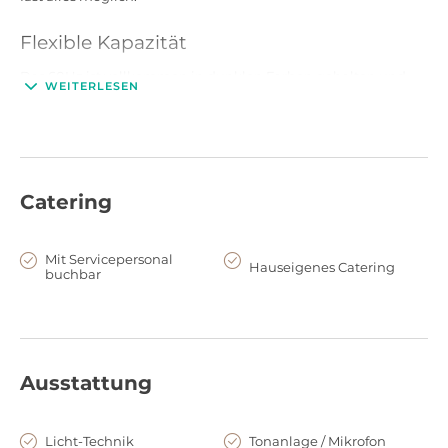
Flexible Kapazität
Das 60Hz ist vollkommen in dunklen Farben gehalten und
WEITERLESEN
von vielen einzelnen Lichtquellen angenehm beleuchtet. Es
erweckt einen stylischen und zugleich urbanen Eindruck, der
perfekt zur Lage im Herzen des pulsierenden Szenebezirks
Kreuzberg passt.
Catering
Die Besonderheiten des 60Hz
Das 60Hz kann maximal 140 Gäste empfangen und mit
Mit Servicepersonal
Hauseigenes Catering
buchbar
seinem professionellen Team auf höchstem Niveau bewirten
und unterhalten. Das Catering wird durch kulinarische
Partner aus dem direkten Umfeld gestellt und auf jegliche
Wünsche abgestimmt. Passend dazu zaubert das Team hinter
der Bar hochwertige und ausgefallene Drinks.
Ausstattung
Licht-Technik
Tonanlage / Mikrofon