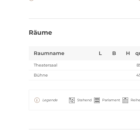
Räume
Raumname
L
B
H
q
Theatersaal
8
Bühne
4
Legende
Stehend
Parlament
Reih