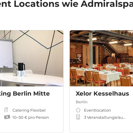
nt Locations
wie Admiralspal
ing Berlin Mitte
Xelor Kesselhaus
Berlin
eeting-, Workshopraum
Catering Flexibel
Eventlocation
10
–
50 €
pro Person
3 Veranstaltungsräume