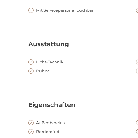
Im entstuhlten Parkettbereich finden bis zu 250 Gäste
langen Tafeln. Bei Einbeziehung der Bühnenfläche sin
Mit Servicepersonal buchbar
parlamentarischer Bestuhlung sind es 250 Gäste, die 
Die weitläufigen Foyerbereiche und der historische I
Sponsorenpräsentation und After-Show-Parties zur Ver
ist als Tanzfläche prädestiniert.
Ausstattung
Licht-Technik
Bühne
Eigenschaften
Außenbereich
Barrierefrei