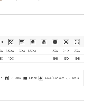
m
50
1.500
300
1.500
336
240
336
50
100
198
150
198
en
U-Form
Block
Gala / Bankett
Kreis