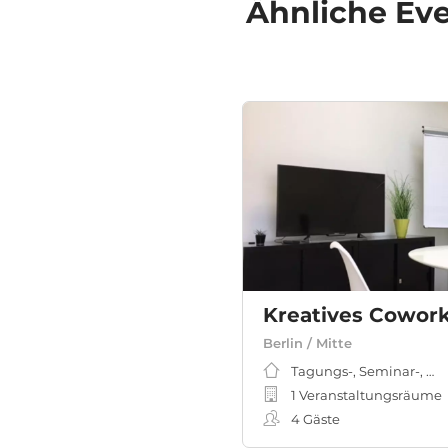
Ähnliche
Eve
Kreatives Cowork
Berlin / Mitte
Tagungs-, Seminar-, M
1 Veranstaltungsräume
4
Gäste