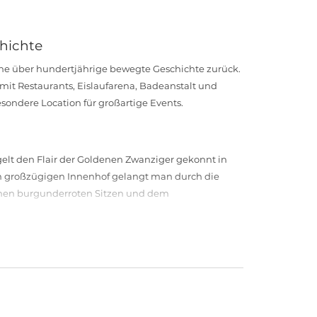
chichte
eine über hundertjährige bewegte Geschichte zurück.
mit Restaurants, Eislaufarena, Badeanstalt und
esondere Location für großartige Events.
gelt den Flair der Goldenen Zwanziger gekonnt in
 großzügigen Innenhof gelangt man durch die
seinen burgunderroten Sitzen und dem
ik entfernen lässt, können hier nicht nur
isiert werden, sondern auch gesetzte Galadinner,