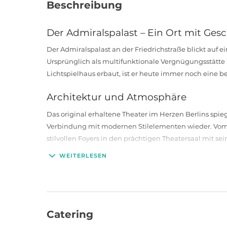
Beschreibung
Der Admiralspalast – Ein Ort mit Ges
Der Admiralspalast an der Friedrichstraße blickt auf 
Ursprünglich als multifunktionale Vergnügungsstätte 
Lichtspielhaus erbaut, ist er heute immer noch eine b
Architektur und Atmosphäre
Das original erhaltene Theater im Herzen Berlins spie
Verbindung mit modernen Stilelementen wieder. Vom
stilvollen Foyers in den prächtigen Theatersaal mit 
eindrucksvollen Kronleuchter.
WEITERLESEN
Da sich die Theaterbestuhlung mittels Luftkissen-Techn
Präsentationen, Konferenzen oder Filmscreenings real
Lounge-Landschaften oder Stehempfänge.
Vielseitige Nutzungsmöglichkeiten
Catering