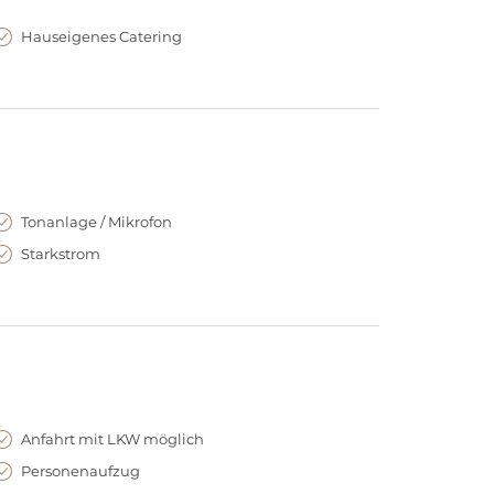
 an runden Tischen Platz oder bis zu 378 Gäste an
d es sogar insgesamt 400 bzw. 528 Plätze. In
Hauseigenes Catering
im Parkettbereich platziert werden können.
nnenhof stehen für Empfänge, Ausstellungen,
fügung. Speziell das Foyer im ersten Obergeschoss
Tonanlage / Mikrofon
Starkstrom
Anfahrt mit LKW möglich
Personenaufzug