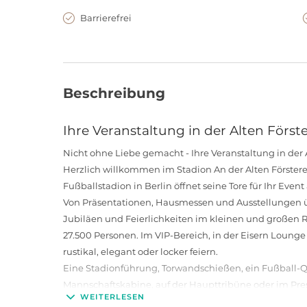
Barrierefrei
Beschreibung
Ihre Veranstaltung in der Alten Förste
Nicht ohne Liebe gemacht - Ihre Veranstaltung in der A
Herzlich willkommen im Stadion An der Alten Försterei
Fußballstadion in Berlin öffnet seine Tore für Ihr Even
Von Präsentationen, Hausmessen und Ausstellungen ü
Jubiläen und Feierlichkeiten im kleinen und großen Ra
27.500 Personen. Im VIP-Bereich, in der Eisern Lounge 
rustikal, elegant oder locker feiern.
Eine Stadionführung, Torwandschießen, ein Fußball-Q
Mannschaftskabine, auf der Haupttribüne oder im Pr
WEITERLESEN
außergewöhnlichen Angeboten dieser Special Locati