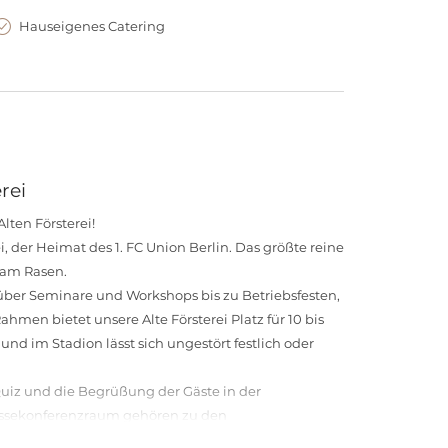
Hauseigenes Catering
rei
lten Försterei!
, der Heimat des 1. FC Union Berlin. Das größte reine
t am Rasen.
ber Seminare und Workshops bis zu Betriebsfesten,
hmen bietet unsere Alte Försterei Platz für 10 bis
und im Stadion lässt sich ungestört festlich oder
uiz und die Begrüßung der Gäste in der
essekonferenzraum gehören zu den
on, die dem Rahmenprogramm Ihres Events das