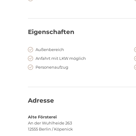
Für große Taten sind Sie mit der Alte
Sie planen Ihre nächste Tagung oder sind bereits in d
Weihnachtsfeier? Sie suchen noch eine geeignete Loca
Eigenschaften
Meeting für Ihr Team im besonderen Ambiente einer T
Försterei steht Ihnen das engagierte Team für Ihre 
Außenbereich
und freut sich auf Ihre Nachricht!
Anfahrt mit LKW möglich
Personenaufzug
Adresse
Alte Försterei
An der Wuhlheide 263
12555
Berlin / Köpenick