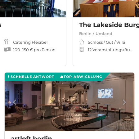
s
Berlin / Umland
Catering Flexibel
Schloss / Gut / Villa
100
–
150 €
pro Person
12 Veranstaltungsräume
SCHNELLE ANTWORT
TOP-ABWICKLUNG
artloft.berlin