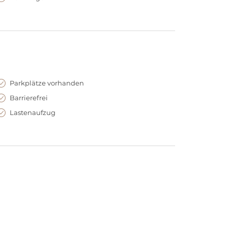
n Försterei gut beraten
en Vorbereitungen auf Ihre diesjährige
tion für Ihr Sommerfest oder wollen einfach mal ein
agesloge abhalten? Im Stadion An der Alten
Wünsche und Anregungen gern jederzeit zur Verfügung
Parkplätze vorhanden
Barrierefrei
Lastenaufzug