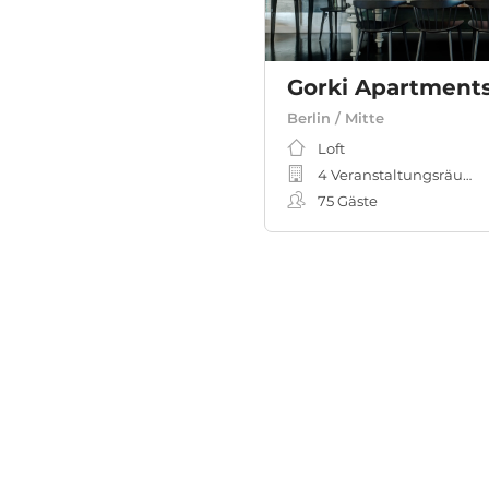
Gorki Apartment
Berlin / Mitte
Loft
4 Veranstaltungsräume
75
Gäste