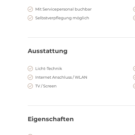
öffentlichen Verkehrsmitteln als auch mit dem PKW er
Mit Servicepersonal buchbar
Gern steht Ihnen das erfahrene, kompetente und prof
Selbstverpflegung möglich
der Durchführung eines Events mit Rat und Tat zur Sei
Ausstattung
Licht-Technik
Internet Anschluss / WLAN
TV / Screen
Eigenschaften