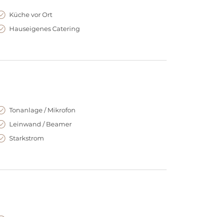
folgen.
Küche vor Ort
essionelle Team bei der Planung, im Aufbau und bei
Hauseigenes Catering
te.
Tonanlage / Mikrofon
Leinwand / Beamer
Starkstrom