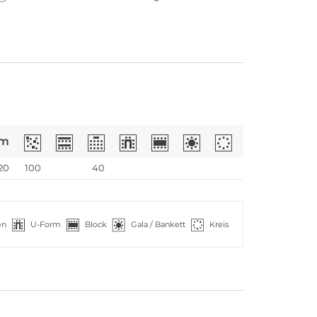
m
20
100
40
en
U-Form
Block
Gala / Bankett
Kreis