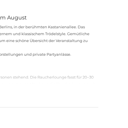
 im August
Berlins, in der berühmten Kastanienallee. Das
ernem und klassischem Trödelstyle. Gemütliche
um eine schöne Übersicht der Veranstaltung zu
rstellungen und private Partyanlässe.
rsonen stehend. Die Raucherlounge fasst für 20–30
traum getrennt. Man kann die Raucherlounge auch
zialitäten: Italienisch/ Indisch/ Deutsch/
ung kann eine komfortable Anreise sowohl mit allen