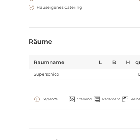
Hauseigenes Catering
Räume
Raumname
L
B
H
q
Supersonico
1
Legende
Stehend
Parlament
Reih