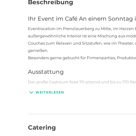
Beschreibung
Ihr Event im Café An einem Sonntag
Eventlocation im Prenzlauerberg zu Mitte, im Herzen 
außergewöhnliche Interior ist eine Mischung aus mod
Couches zum Relaxen und Sitzstufen, wie im Theater, 
genießen.
Besonders gerne gebucht für Firmenparties, Produktvo
Ausstattung
Der große Gastraum fasst 70 sitzend und bis zu 170 Pe
Personen und ist durch eine Glaswand vom Hauptgas
WEITERLESEN
durch einen separaten Eingang betreten.
Die Küche bietet für alle Anlässe dementsprechende Spe
Mexikanisch.
Anfahrt und Service
Catering
Durch die zentrale Lage und die gute Verkehrsanbind