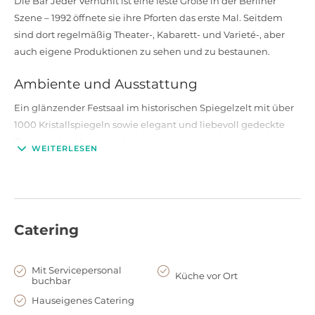
Die Bar Jeder Vernunft ist eine feste Größe in der Berliner
Szene – 1992 öffnete sie ihre Pforten das erste Mal. Seitdem
sind dort regelmäßig Theater-, Kabarett- und Varieté-, aber
auch eigene Produktionen zu sehen und zu bestaunen.
Ambiente und Ausstattung
Ein glänzender Festsaal im historischen Spiegelzelt mit über
1000 Kristallspiegeln sowie elegant und liebevoll gedeckte
Tische in der Manege oder in den Logen laden zu vielerlei
WEITERLESEN
Anlässen ein.
Räumlichkeiten und
Nutzungsmöglichkeiten
Catering
Neben den Veranstaltungsräumen können Sie ebenso das
offene Foyer und den gemütlichen Sommergarten für den
Empfang Ihrer Gäste nutzen. Von Pressekonferenz mit
Mit Servicepersonal
Küche vor Ort
Stehempfang bis zum Galadinner mit Showprogramm – diese
buchbar
Location eignet sich für fast jede Art von Veranstaltung. Das
Hauseigenes Catering
Team der Bar Jeder Vernunft bietet Raum, Ideen und