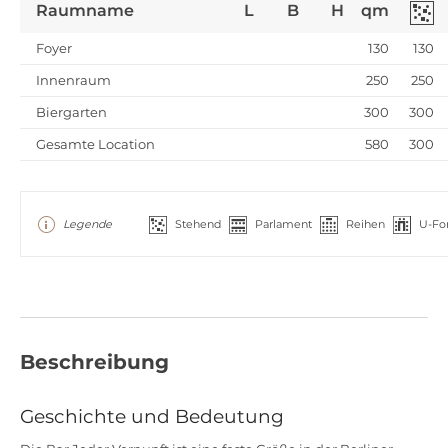
Raumname
L
B
H
qm
Foyer
130
130
Innenraum
250
250
Biergarten
300
300
Gesamte Location
580
300
Legende
Stehend
Parlament
Reihen
U-Fo
Beschreibung
Geschichte und Bedeutung