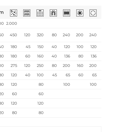
m
00
2.000
60
450
120
320
80
240
200
240
40
180
45
150
40
120
100
120
80
180
60
160
40
136
80
136
00
275
120
250
80
200
160
200
80
120
40
100
45
65
60
65
80
120
80
100
100
20
60
60
80
120
120
20
80
80