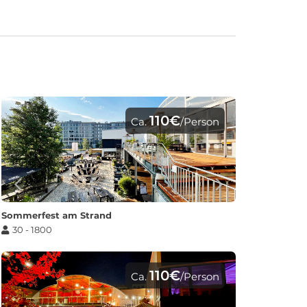
110€
Ca.
/Person
Sommerfest am Strand
30 - 1800
110€
Ca.
/Person