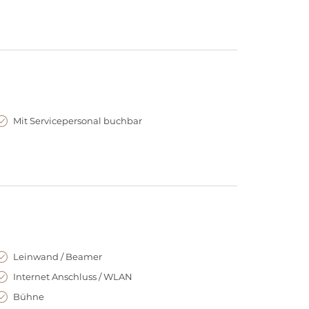
bieten für jede Veranstaltung das perfekte Ambiente
 ausgelassene Sommerfeste. Ideen sprühen, Teams
Mit Servicepersonal buchbar
bisches Flair, gemütliche Lagerfeueratmosphäre
randfeeling erhalten: auf 500
m
²
Indoor-Sandfl
ä
che
nzt durch winterliche Highlights wie
 bis zur Umsetzung und sorgt dafür, dass Ihr Event
ing versorgt Sie und Ihre Gäste kulinarisch – vom
Leinwand / Beamer
Internet Anschluss / WLAN
Bühne