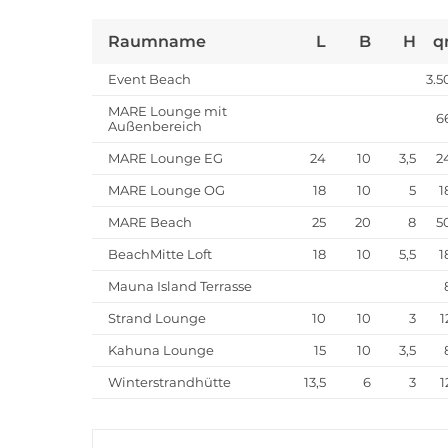
Raumname
L
B
H
q
Event Beach
3.5
MARE Lounge mit
6
Außenbereich
MARE Lounge EG
24
10
3,5
2
MARE Lounge OG
18
10
5
1
MARE Beach
25
20
8
5
BeachMitte Loft
18
10
5,5
1
Mauna Island Terrasse
Strand Lounge
10
10
3
1
Kahuna Lounge
15
10
3,5
Winterstrandhütte
13,5
6
3
1