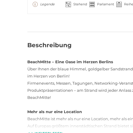
Legende
Stehend
Parlament
Reih
Beschreibung
BeachMitte – Eine Oase im Herzen Berlins
Über Ihnen der blaue Himmel, goldgelber Sandstrand 
im Herzen von Berlin!
Firmenevents, Messen, Tagungen, Networking-Veranst
Produktpräsentationen – am Strand wird jeder Anlass
BeachMitte!
Mehr als nur eine Location
BeachMitte ist mehr als nur eine Location, mehr als ei
Auf Europas größtem innerstädtischen Strand bietet s
Veranstaltungen in Erlebnisse zu verwandeln, die M