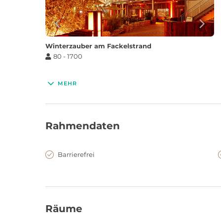
Winterzauber am Fackelstrand
80 - 1700
MEHR
120€
Ca.
/Person
Rahmendaten
Barrierefrei
Hüttenzauber am Winterstrand
16 - 80
3,3
Räume