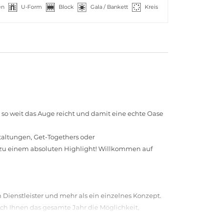
en
U-Form
Block
Gala / Bankett
Kreis
so weit das Auge reicht und damit eine echte Oase
altungen, Get-Togethers oder
 zu einem absoluten Highlight! Willkommen auf
n Dienstleister und mehr als ein einzelnes Konzept.
ich Ihnen das gesamte Jahr die Möglichkeit,
enschen zusammenbringen und staunen lassen.