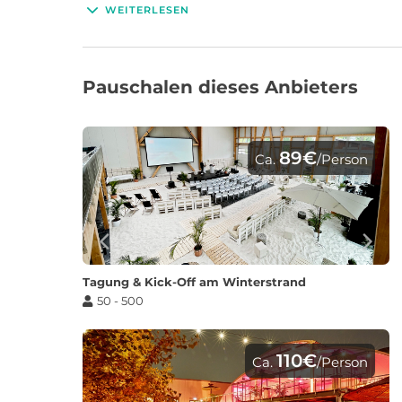
Zusammenarbeit.
WEITERLESEN
Pauschalen dieses Anbieters
89€
Ca.
/Person
Tagung & Kick-Off am Winterstrand
50 - 500
110€
Ca.
/Person