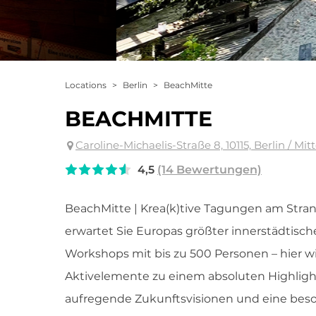
Locations
>
Berlin
>
BeachMitte
BEACHMITTE
Caroline-Michaelis-Straße 8, 10115, Berlin / Mit
4,5
(14 Bewertungen)
BeachMitte | Krea(k)tive Tagungen am Strand
erwartet Sie Europas größter innerstädtisc
Workshops mit bis zu 500 Personen – hier wi
Aktivelemente zu einem absoluten Highlight
aufregende Zukunftsvisionen und eine beso