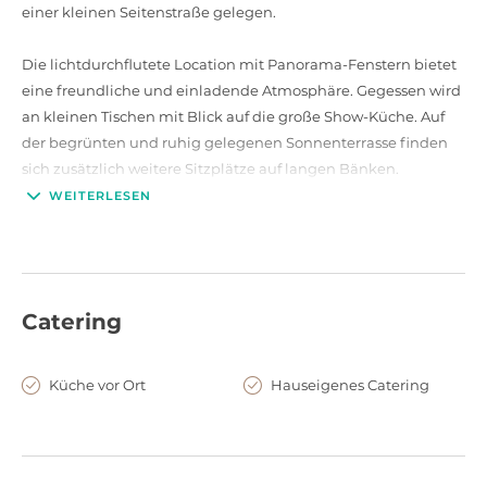
einer kleinen Seitenstraße gelegen.
Die lichtdurchflutete Location mit Panorama-Fenstern bietet
eine freundliche und einladende Atmosphäre. Gegessen wird
an kleinen Tischen mit Blick auf die große Show-Küche. Auf
der begrünten und ruhig gelegenen Sonnenterrasse finden
sich zusätzlich weitere Sitzplätze auf langen Bänken.
Abends verwandelt sich das CHIPPS in ein stilvolles Dinner-
WEITERLESEN
Restaurant. Die matt geschwärzte Decke, große Metall-
Lampen und eine offene Speisekammer verleihen der
Location ein außergewöhnliches Ambiente.
Catering
Bei der Zubereitung der Speisen überzeugt das CHIPPS durch
den Fokus auf saisonale und regionale Zutaten. Neben
CHIPPS wird hier auch QUALITÄT großgeschrieben.
Küche vor Ort
Hauseigenes Catering