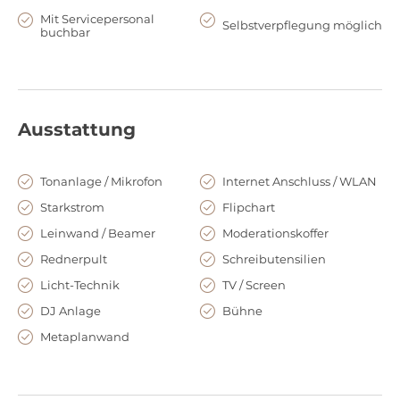
individuell an Ihr Event anpassen. Zusätzliche Technik kann
Mit Servicepersonal
Selbstverpflegung möglich
buchbar
durch die hauseigenen Partner besorgt werden. W-LAN und
die generelle Küchennutzung ist neben dem Aufzug
natürlich im Preis enthalten.
Lage und Anfahrt
Ausstattung
Die Anbindung an die öffentlichen Verkehrsmittel ist mit der
S-Bahn-Station Sonnenallee, nur wenige Gehminuten
Tonanlage / Mikrofon
Internet Anschluss / WLAN
entfernt, gegeben. Das Stadtzentrum ist keine 7 km entfernt.
Starkstrom
Flipchart
Leinwand / Beamer
Moderationskoffer
Rednerpult
Schreibutensilien
Licht-Technik
TV / Screen
DJ Anlage
Bühne
Metaplanwand