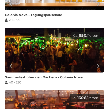
Colonia Nova - Tagungspauschale
20 - 199
95€
Ca.
/Person
Sommerfest über den Dächern - Colonia Nova
40 - 250
130€
Ca.
/Person