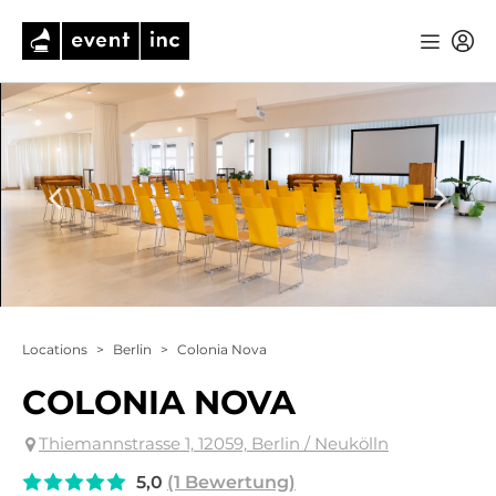
Locations
>
Berlin
>
Colonia Nova
COLONIA NOVA
Thiemannstrasse 1, 12059, Berlin / Neukölln
5,0
(1 Bewertung)