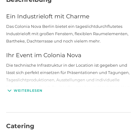
Ein Industrieloft mit Charme
Das Colonia Nova Berlin bietet ein tageslichtdurchflutetes
Industrieloft mit großen Fenstern, flexiblen Raumelementen,
Bartheke, Dachterrasse und noch vielem mehr.
Ihr Event im Colonia Nova
Die technische Infrastruktur in der Location ist gegeben und
lässt sich perfekt einsetzen für Präsentationen und Tagungen,
Tageslichtproduktionen, Ausstellungen und individuelle
Eventkonzepte. Durch flexible Raumteiler und Vorhänge lässt
WEITERLESEN
sich das große Loft einfach und schnell in verschiedene
Bereiche unterteilen. Die Raumteiler können dabei ebenfalls
als Projektions- und Präsentationsfläche genutzt werden.
Ausstattung
Catering
Die Ausstattung und die Technik lassen sich jederzeit