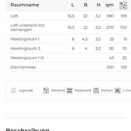
Raumname
L
B
H
qm
Loft
16,5
22
3,2
380
199
Loft unterteilt mit
16,5
22
3,2
200
100
Vorhängen
Meetingraum 1
6
4,5
3,2
25
15
Meetingraum 2
6
4
3,2
20
10
Meetingraum 1+2
45
20
Dachterrasse
550
199
Legende
Stehend
Parlament
Reihen
U-Fo
Beschreibung