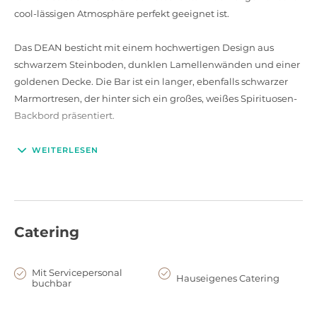
cool-lässigen Atmosphäre perfekt geeignet ist.
Das DEAN besticht mit einem hochwertigen Design aus
schwarzem Steinboden, dunklen Lamellenwänden und einer
goldenen Decke. Die Bar ist ein langer, ebenfalls schwarzer
Marmortresen, der hinter sich ein großes, weißes Spirituosen-
Backbord präsentiert.
Ihre Gäste können es sich entweder in den flauschigen
WEITERLESEN
Sitznischen gemütlich machen oder direkt an der Bar Platz
nehmen. Eine kleine Tanzfläche mit DJ Pult steht ebenfalls
zur Verfügung.
Catering
Das Barteam im DEAN serviert Ihren Gästen Cocktails und
Drinks auf höchstem Niveau. Philip Bischoff (AMANO Bar) und
Tino Hiller (ehemals Reingold, Berlin) sind Ihnen bei der
Mit Servicepersonal
Hauseigenes Catering
buchbar
Erstellung einer individuellen Cocktailkarte für Ihr Event
gerne behilflich.