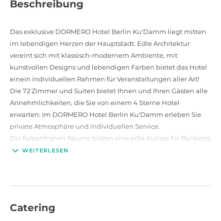
Beschreibung
Das exklusive DORMERO Hotel Berlin Ku'Damm liegt mitten
im lebendigen Herzen der Hauptstadt. Edle Architektur
vereint sich mit klassisch-modernem Ambiente, mit
kunstvollen Designs und lebendigen Farben bietet das Hotel
einein individuellen Rahmen für Veranstaltungen aller Art!
Die 72 Zimmer und Suiten bietet Ihnen und Ihren Gästen alle
Annehmlichkeiten, die Sie von einem 4 Sterne Hotel
erwarten: Im DORMERO Hotel Berlin Ku'Damm erleben Sie
private Atmosphäre und individuellen Service.
Die farbenfrohen Räume bilden eine edle Kulisse für Banketts
oder Meetings mit Geschäftspartnern. Mit insgesamt vier
WEITERLESEN
Tagungsräumen finden Sie hier einen Ort zum konzentrierten
Arbeiten in einem repräsentativen Ambiente. Das Highlight
des Hotels ist die hellen und begrünte Lounge im Herzen des
Gebäudes.
Catering