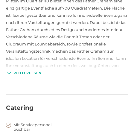
Mitten im Quartier 110 bietet Ihnen das Father Graham eine
einzigartige Eventfläche auf 700 Quadratmetern. Die Fläche
ist flexibel gestaltbar und kann so für individuelle Events ganz
nach Ihren Vorstellungen genutzt werden. Dabei besticht das
Father Graham durch edles Design und modernes Interieur.
Verschiedene Räume wie die Bar mit Tresen oder der
Clubraum mit Loungebereich, sowie professionelle
Veranstaltungstechnik machen das Father Graham zur
idealen Location für verschiedenste Events. Im Sommer kann
Ihre Veranstaltung auch in einen der zwei begrünten, von
außen nicht einsehbaren Höfe verlagert werden.
WEITERLESEN
Besonderes Highlight der Location sind die Außenwände aus
Glas, die bei Bedarf auch verdunkelt werden können.
Catering
Mit Servicepersonal
buchbar