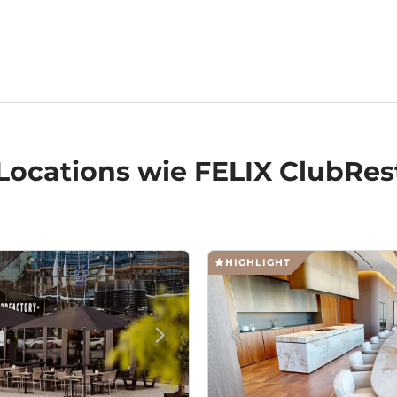
Locations
wie FELIX ClubRest
HIGHLIGHT