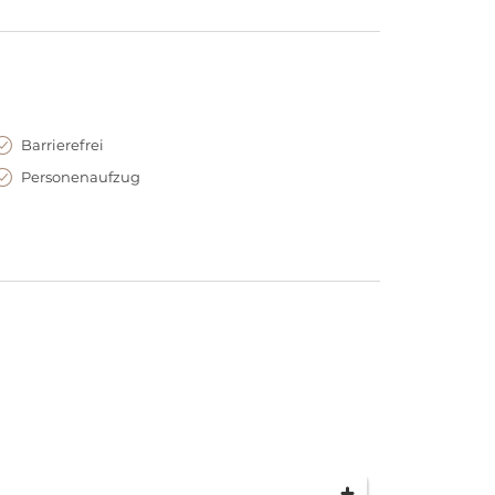
mhafter Event Labels und den beliebten
ubRestaurant auf Anfrage auch für exklusive
Barrierefrei
Personenaufzug