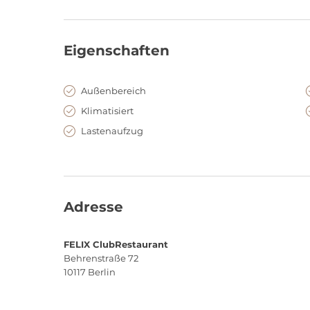
Denn neben einem breit gefächerten Clubangebot na
Partyreihen aus dem eigenen Hause kann das FELIX Cl
Veranstaltungen gebucht werden.
Eigenschaften
Öffnungszeiten: DO 18 Uhr FR,SA,SO 23 Uhr
Außenbereich
Klimatisiert
Lastenaufzug
Adresse
FELIX ClubRestaurant
Behrenstraße 72
10117
Berlin