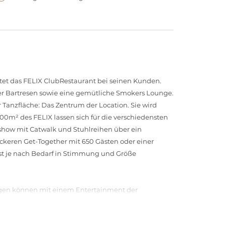
et das FELIX ClubRestaurant bei seinen Kunden.
ger Bartresen sowie eine gemütliche Smokers Lounge.
 Tanzfläche: Das Zentrum der Location. Sie wird
m² des FELIX lassen sich für die verschiedensten
how mit Catwalk und Stuhlreihen über ein
ockeren Get-Together mit 650 Gästen oder einer
ist je nach Bedarf in Stimmung und Größe
ungen können mit einem Entertainment der
icht-, Ton- und Spezial-Effekte-Technik sorgt für
n Events. Die strahlenden Lichtsäulen, die in