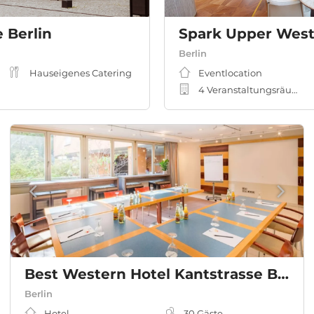
 Berlin
Spark Upper Wes
Berlin
Hauseigenes Catering
Eventlocation
4 Veranstaltungsräume
Best Western Hotel Kantstrasse Berlin
Berlin
Hotel
30
Gäste