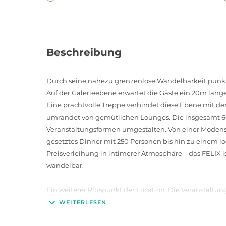
Beschreibung
Durch seine nahezu grenzenlose Wandelbarkeit punkt
Auf der Galerieebene erwartet die Gäste ein 20m lan
Eine prachtvolle Treppe verbindet diese Ebene mit der
umrandet von gemütlichen Lounges. Die insgesamt 600
Veranstaltungsformen umgestalten. Von einer Modens
gesetztes Dinner mit 250 Personen bis hin zu einem l
Preisverleihung in intimerer Atmosphäre – das FELIX 
wandelbar.
Ein weiterer Pluspunkt der Location: Die Veranstalt
besonderen Art untermalt werden. Eine professionelle L
WEITERLESEN
stimmungstreibende Momente während des individuelle