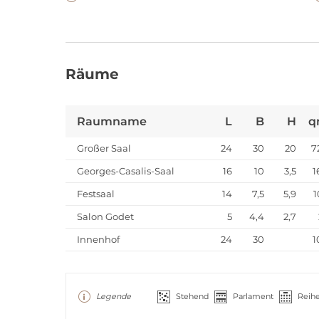
Räume
Raumname
L
B
H
q
Großer Saal
24
30
20
7
Georges-Casalis-Saal
16
10
3,5
1
Festsaal
14
7,5
5,9
1
Salon Godet
5
4,4
2,7
Innenhof
24
30
1
Legende
Stehend
Parlament
Reih