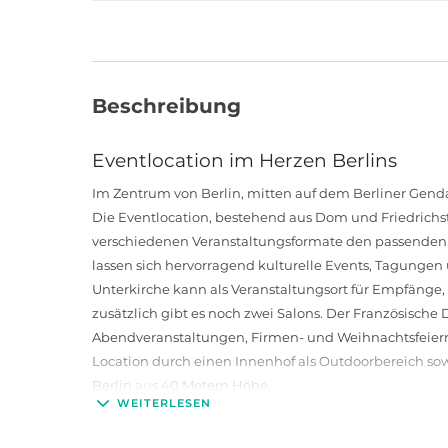
Beschreibung
Eventlocation im Herzen Berlins
Im Zentrum von Berlin, mitten auf dem Berliner Gen
Die Eventlocation, bestehend aus Dom und Friedrichsta
verschiedenen Veranstaltungsformate den passenden 
lassen sich hervorragend kulturelle Events, Tagungen 
Unterkirche kann als Veranstaltungsort für Empfäng
zusätzlich gibt es noch zwei Salons. Der Französische
Abendveranstaltungen, Firmen- und Weihnachtsfeiern
Location durch einen Innenhof als Outdoorbereich sow
Berlin aus 40 Metern Höhe.
WEITERLESEN
Catering direkt vor Ort