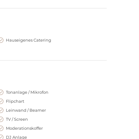
anzösischen Restaurant „Hugo & Notte“ bezogen
che reserviert oder das gesamte Restaurant für
Hauseigenes Catering
und bieten Ihnen alles aus einer Hand: Location,
ch veranstalten wir Ihr Event auch hybrid, mit
lung auf Abstand, hygienisch verpacktem Catering
zung einer komplett digitalen Veranstaltung
Tonanlage / Mikrofon
Flipchart
Leinwand / Beamer
TV / Screen
Moderationskoffer
DJ Anlage