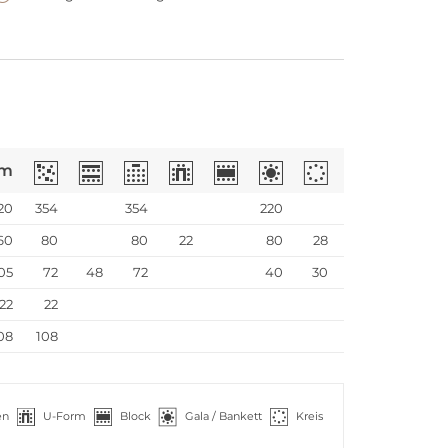
m
20
354
354
220
60
80
80
22
80
28
05
72
48
72
40
30
22
22
08
108
en
U-Form
Block
Gala / Bankett
Kreis