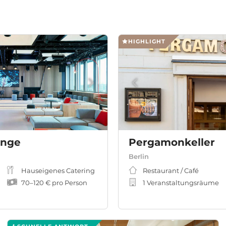
HIGHLIGHT
unge
Pergamonkeller
Berlin
Hauseigenes Catering
Restaurant / Café
70
–
120 €
pro Person
1 Veranstaltungsräume