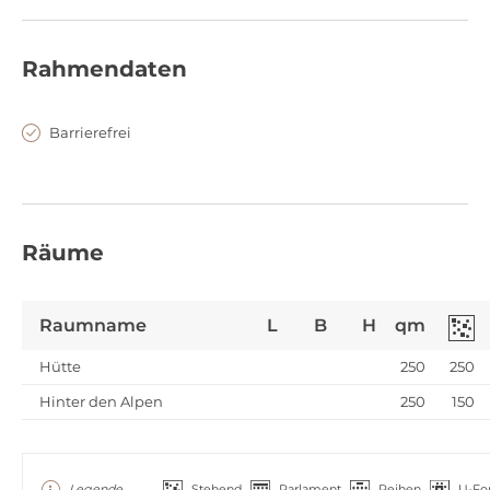
Rahmendaten
Barrierefrei
Sommerfest im Ostflügel
200 - 400
Räume
Raumname
L
B
H
qm
Hütte
250
250
Hinter den Alpen
250
150
Legende
Stehend
Parlament
Reihen
U-Fo