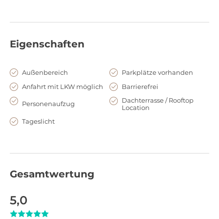
In der gemütlichen Hütte "Wohnzimmer" finden ab Oktober
bis zu 250 Personen Platz. Gerne erstellt das Team für Sie ein
individuelles Angebot für Speisen, Getränke, Musik- und
Unterhaltungsprogramm sowie Dekoration. Nach Absprache
Eigenschaften
können Sie extern ein individuelles Catering
zusammenstellen, gerne unterstützt Sie das Team mit
Außenbereich
Parkplätze vorhanden
Vermittlung zu Partnern und kümmert sich um die
reibungslose Umsetzung vor Ort.
Anfahrt mit LKW möglich
Barrierefrei
Dachterrasse / Rooftop
Personenaufzug
Location
In der Sommersaison (April bis September) steht Ihnen
außerdem das Parkdeck „Hinter den Alpen“ unter der Woche
Tageslicht
für private Veranstaltungen zur Verfügung und an
Donnerstagen und Freitagen für Events exklusiv bis 22 Uhr.
Mit Bar, DJ Acts und ausreichend Platz für Essen, Tanz und
Ideen aller Art können sie hier im exklusiven Kreis den Abend
Gesamtwertung
starten und dann entspannt nach Event Ende einfach bleiben
und mit unseren anderen Gästen die Nacht wegtanzen.
5,0
Anfahrt und Service