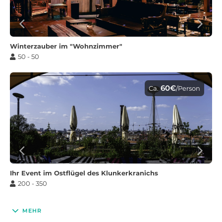
Winterzauber im "Wohnzimmer"
50 - 50
60€
Ca.
/Person
Ihr Event im Ostflügel des Klunkerkranichs
200 - 350
MEHR
60€
Ca.
/Person