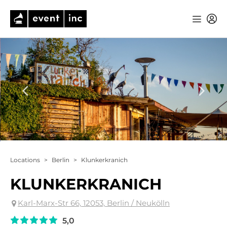
Locations
>
Berlin
>
Klunkerkranich
KLUNKERKRANICH
Karl-Marx-Str 66, 12053, Berlin / Neukölln
5,0