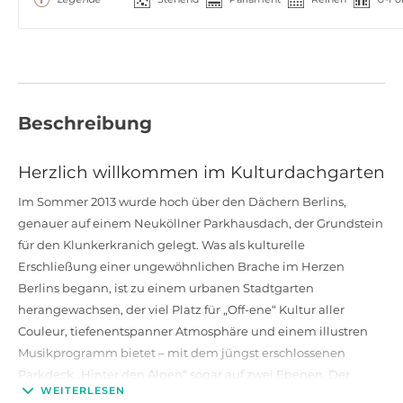
Beschreibung
Herzlich willkommen im Kulturdachgarten
Im Sommer 2013 wurde hoch über den Dächern Berlins,
genauer auf einem Neuköllner Parkhausdach, der Grundstein
für den Klunkerkranich gelegt. Was als kulturelle
Erschließung einer ungewöhnlichen Brache im Herzen
Berlins begann, ist zu einem urbanen Stadtgarten
herangewachsen, der viel Platz für „Off-ene“ Kultur aller
Couleur, tiefenentspanner Atmosphäre und einem illustren
Musikprogramm bietet – mit dem jüngst erschlossenen
Parkdeck „Hinter den Alpen“ sogar auf zwei Ebenen. Der
WEITERLESEN
„Klunkergarten“ ist außerdem der erste und bis dato einzige