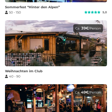
Sommerfest “Hinter den Alpen”
50 - 150
5,0
39€
Ca.
/Person
Weihnachten im Club
40 - 90
49€
Ca.
/Person