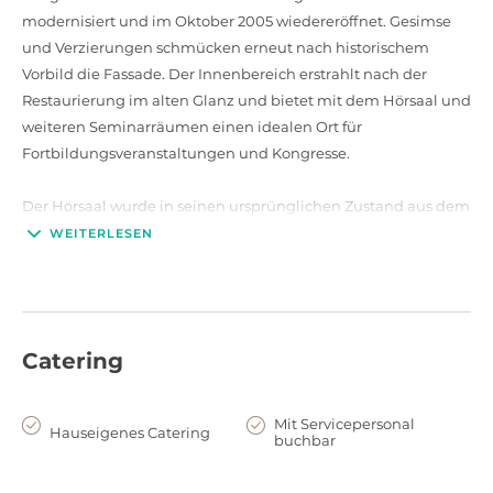
modernisiert und im Oktober 2005 wiedereröffnet. Gesimse
und Verzierungen schmücken erneut nach historischem
Vorbild die Fassade. Der Innenbereich erstrahlt nach der
Restaurierung im alten Glanz und bietet mit dem Hörsaal und
weiteren Seminarräumen einen idealen Ort für
Fortbildungsveranstaltungen und Kongresse.
Der Hörsaal wurde in seinen ursprünglichen Zustand aus dem
Jahr 1915 zurückversetzt, die Deckenfresken mit Szenen aus
WEITERLESEN
der griechischen Mythologie konnten konserviert werden.
Dabei verfügt der Hörsaal über eine moderne technische
Ausstattung und bietet 500 Sitzplätze.
Catering
Das geräumige Foyer ist vielseitig nutzbar und bietet den
passenden Rahmen von der Pausenbetreuung bis zur
Abendveranstaltung.
Mit Servicepersonal
Hauseigenes Catering
buchbar
Mit dem Seminarraum „Bernhard von Langenbeck“ für ca. 50-