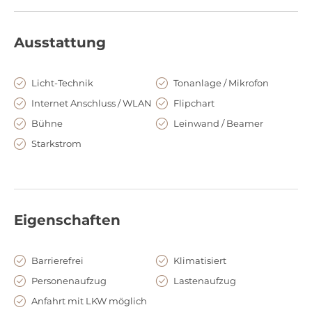
90 Personen und dem Konferenzraum „Rudolf Virchow“ für ca.
30-60 Personen bietet das Langenbeck-Virchow-Haus
ebenfalls gute Möglichkeiten für kleinere Veranstaltungen.
Ausstattung
Weitere Seminarräume können von der im Langenbeck-
Virchow-Haus vertretenen Aesculap Akademie GmbH
Licht-Technik
Tonanlage / Mikrofon
angemietet werden.
Internet Anschluss / WLAN
Flipchart
Bühne
Leinwand / Beamer
Starkstrom
Eigenschaften
Barrierefrei
Klimatisiert
Personenaufzug
Lastenaufzug
Anfahrt mit LKW möglich