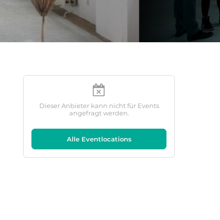
Dieser Anbieter kann nicht für Events
angefragt werden.
Alle Eventlocations