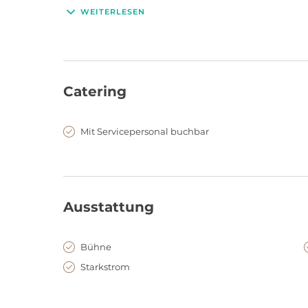
für die Nutzung und Entwicklung von Raum und Archite
WEITERLESEN
Hintergründe, auf 550qm Fläche ein Ort für künstlerisc
Catering
Mit Servicepersonal buchbar
Ausstattung
Bühne
Starkstrom