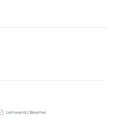
ktur entsteht, trotz unterschiedlicher
he und kulturelle Interaktion.
Leinwand / Beamer