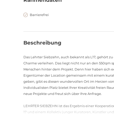
Rahmendaten
Barrierefrei
Beschreibung
Das Lehrter Siebzehn, auch bekannt als L17, gehört zu
Charme verleihen. Das liegt nicht nur an den 550qm 
Menschen hinter dem Projekt. Denn hier haben sich 
Eigentümer der Location gemeinsam mit einem kurato
geben, gibt es diesen wundervollen Ort im Herzen von
Individualisten Platz bietet Ihrer Kreativität freien Ra
neue Projekte und freut sich über Ihre Anfrage.
LEHRTER SIEBZEHN ist das Ergebnis einer Kooperation
17 und einem Kollektiv junger Kuratoren, Künstler u