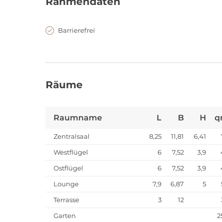
Rahmendaten
Barrierefrei
Räume
Raumname
L
B
H
q
Zentralsaal
8,25
11,81
6,41
Westflügel
6
7,52
3,9
Ostflügel
6
7,52
3,9
Lounge
7,9
6,87
5
Terrasse
3
12
Garten
2