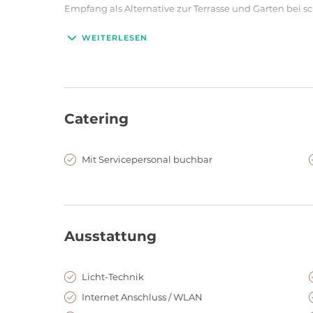
Empfang als Alternative zur Terrasse und Garten bei s
WEITERLESEN
Neben privaten Veranstaltungen wie Hochzeiten, Fami
das Löwenpalais ebenfalls ideal für Firmen-Events aller
Sommerfesten oder auch Tagungen, Konferenzen und 
Die Nutzung des Löwenpalais ist exklusiv und nur Ihn
Catering
Mit Servicepersonal buchbar
Ausstattung
Licht-Technik
Internet Anschluss / WLAN