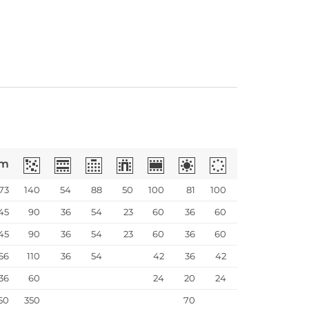
m
73
140
54
88
50
100
81
100
45
90
36
54
23
60
36
60
45
90
36
54
23
60
36
60
56
110
36
54
42
36
42
36
60
24
20
24
50
350
70