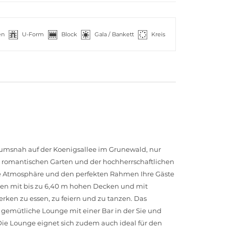
en
U-Form
Block
Gala / Bankett
Kreis
rumsnah auf der Koenigsallee im Grunewald, nur
romantischen Garten und der hochherrschaftlichen
te Atmosphäre und den perfekten Rahmen Ihre Gäste
en mit bis zu 6,40 m hohen Decken und mit
ken zu essen, zu feiern und zu tanzen. Das
gemütliche Lounge mit einer Bar in der Sie und
Die Lounge eignet sich zudem auch ideal für den