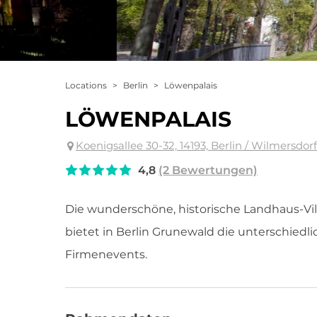
Locations
>
Berlin
>
Löwenpalais
LÖWENPALAIS
Koenigsallee 30-32, 14193, Berlin / Wilmersdorf
4,8
(2 Bewertungen)
Die wunderschöne, historische Landhaus-Vil
bietet in Berlin Grunewald die unterschiedl
Firmenevents.