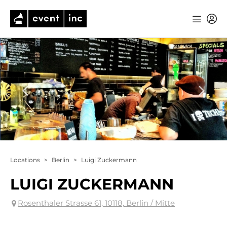
Locations
>
Berlin
>
Luigi Zuckermann
LUIGI ZUCKERMANN
Rosenthaler Strasse 61, 10118, Berlin / Mitte