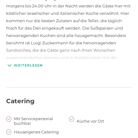
morgens bis 24.00 Uhr in der Nacht werden die Gäste hier mit
köstlicher israelischer und italienischer Küche verwöhnt. Hier
kommen nur die besten Zutaten auf die Teller, die täglich
frisch für das Deli eingekauft werden. Die Süßspeisen und
hervorragenden Kuchen sind alle hausgemacht. Besonders
berühmt ist Luigi Zuckermann für die hervorragenden
Sandwiches, die die Gäste ganz nach Ihren Wünschen
zusammenstellen können und in Kombination mit der
hausgemachten Limonade zu einem wahren
WEITERLESEN
Geschmackserlebnis werden.
Auch wer das Luigi Zuckermann für Pop-up Events und
Kochshows buchen möchte, ist hier herzlich willkommen. Die
Top-Lage sorgt nicht nur viel Laufkundschaft sondern bringt
Catering
eine Menge Aufmerksamkeit mit sich.
Mit Servicepersonal
Küche vor Ort
buchbar
Hauseigenes Catering