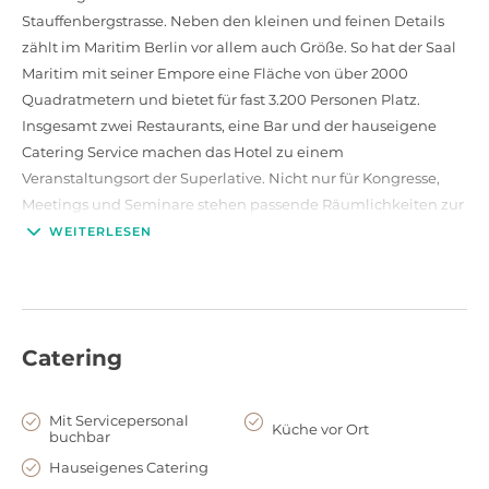
Stauffenbergstrasse. Neben den kleinen und feinen Details
zählt im Maritim Berlin vor allem auch Größe. So hat der Saal
Maritim mit seiner Empore eine Fläche von über 2000
Quadratmetern und bietet für fast 3.200 Personen Platz.
Insgesamt zwei Restaurants, eine Bar und der hauseigene
Catering Service machen das Hotel zu einem
Veranstaltungsort der Superlative. Nicht nur für Kongresse,
Meetings und Seminare stehen passende Räumlichkeiten zur
Verfügung, sondern auch für elegante Abendveranstaltungen
WEITERLESEN
wie Preisverleihungen und Bälle.
Neben modernster Ausstattung durch warme Farben und
edle Hölzer ist es vor allem das Höchstmaß an Flexibilität bei
Catering
der Planung von Veranstaltungen die das Hotel auszeichnet.
So können die Tagungsräume je nach Veranstaltungsgröße
kombiniert werden und das professionelle Team hilft Ihnen
Mit Servicepersonal
Küche vor Ort
buchbar
bei der Umsetzung Ihrer individuellen Wünsche. Auch bei der
Gestaltung eines abwechslungsreichen und spannenden
Hauseigenes Catering