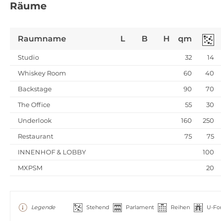
Räume
Raumname
L
B
H
qm
Studio
32
14
Whiskey Room
60
40
Backstage
90
70
The Office
55
30
Underlook
160
250
Restaurant
75
75
INNENHOF & LOBBY
100
MXPSM
20
Legende
Stehend
Parlament
Reihen
U-Fo