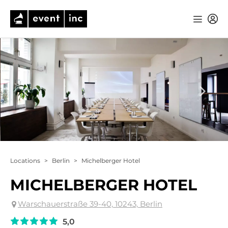
Locations
>
Berlin
>
Michelberger Hotel
MICHELBERGER HOTEL
Warschauerstraße 39-40, 10243, Berlin
5,0