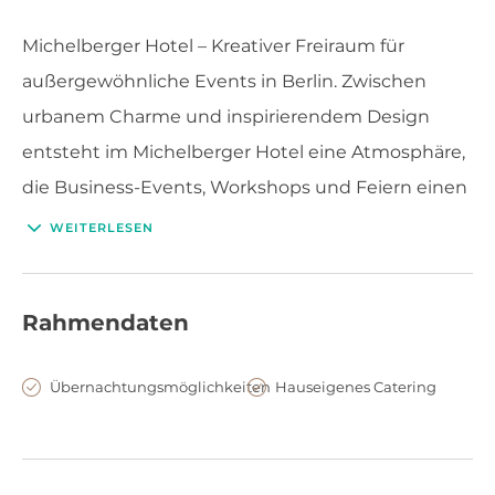
Michelberger Hotel – Kreativer Freiraum für
außergewöhnliche Events in Berlin. Zwischen
urbanem Charme und inspirierendem Design
entsteht im Michelberger Hotel eine Atmosphäre,
die Business-Events, Workshops und Feiern einen
besonderen Charakter verleiht. Eine Location für
WEITERLESEN
Unternehmen, die Individualität, Kreativität und
authentisches Berliner Flair miteinander
Rahmendaten
verbinden möchten.
Übernachtungsmöglichkeiten
Hauseigenes Catering