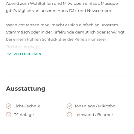
Abend zum Wohlfühlen und Mitwippen einlädt. Müsique
gibt's täglich von unseren Haus-DJ's und Newcomern.
Wer nicht tanzen mag, macht es sich einfach an unserem
Stammtisch oder in der Tafelrunde gemütlich oder schwingt
bei einem kühlen Schluck Bier die Kelle an unserer
Tischtennisplatte.
WEITERLESEN
Fr & Sa wird es immer richtig verrückt! Da öffnet unsere kleine
Schnapsluke und heraus kommen neben Schnaps und edlen
Bränden auch allerliebste Schlagermusik* Spaß ist immer
garantiert!
Ausstattung
Gerne reservieren wir für euch kostenfrei eines unserer
Séparées! Bis demnächst! Euer minimal-Team
Licht-Technik
Tonanlage / Mikrofon
DJ Anlage
Leinwand / Beamer