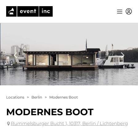
Locations
>
Berlin
>
Modernes Boot
MODERNES BOOT
Rummelsburger Bucht 1, 10317, Berlin / Lichtenberg