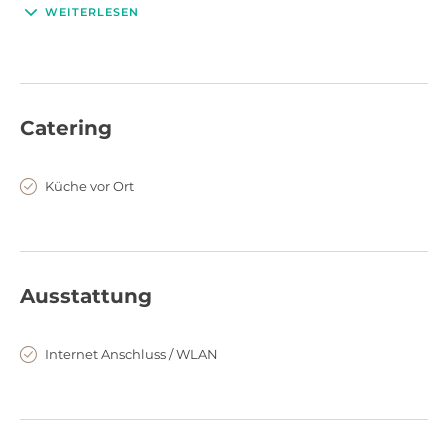
Foto- und Filmproduktionen, Marketing und PR
WEITERLESEN
Veranstaltungen sowie Firmenevents mit bis zu 12 Personen.
Catering
Küche vor Ort
Ausstattung
Internet Anschluss / WLAN