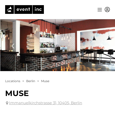
Locations
>
Berlin
>
Muse
MUSE
Immanuelkirchstrasse 31, 10405, Berlin