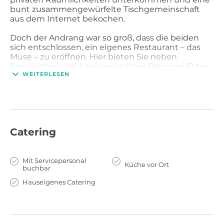
bunt zusammengewürfelte Tischgemeinschaft
aus dem Internet bekochen.
Doch der Andrang war so groß, dass die beiden
sich entschlossen, ein eigenes Restaurant – das
Muse – zu eröffnen. Hier bieten Sie neben
Sandwiches und hausgemachten Pommes Frites
WEITERLESEN
qualitativ hochwertige Speisen an. Genauso viel
Liebe, wie Caroline und Tobias tagtäglich in die
Zubereitung der Speisen investieren, haben Sie
auch in die Gestaltung der Räumlichkeiten
investiert. Mieten Sie das Muse und sein Team als
exklusive Eventlocation für privat Dinners und
Catering
andere Veranstaltungen.
Mit Servicepersonal
Küche vor Ort
buchbar
Hauseigenes Catering