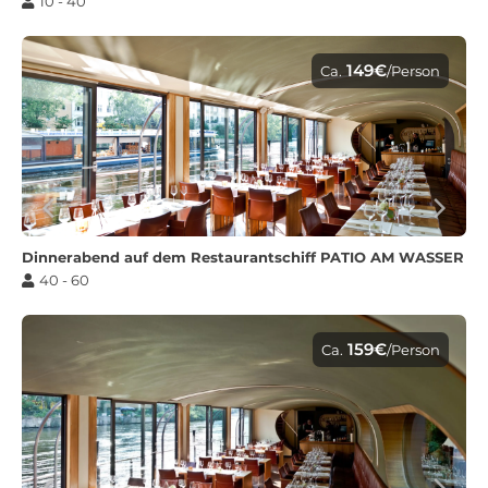
10 - 40
149€
Ca.
/Person
Dinnerabend auf dem Restaurantschiff PATIO AM WASSER
40 - 60
159€
Ca.
/Person