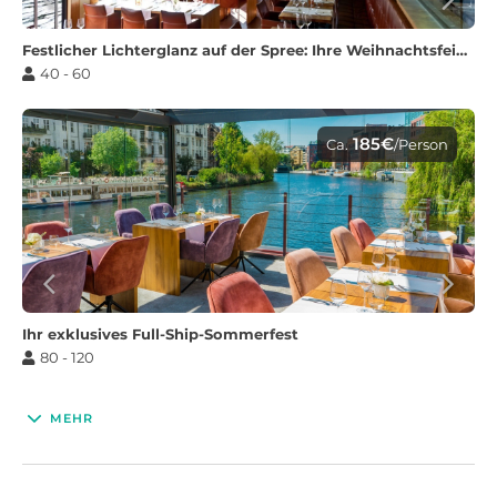
Festlicher Lichterglanz auf der Spree: Ihre Weihnachtsfeier im Restaurantschiff
40 - 60
185€
Ca.
/Person
Ihr exklusives Full-Ship-Sommerfest
80 - 120
MEHR
195€
Ca.
/Person