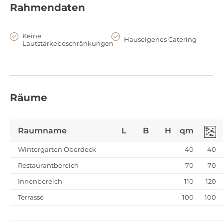
Rahmendaten
Keine
Hauseigenes Catering
Lautstärkebeschränkungen
Eure Traumhochzeit exklusiv auf der Spree – Heiraten auf dem PATIO
40 - 60
Räume
Raumname
L
B
H
qm
Wintergarten Oberdeck
40
40
Restaurantbereich
70
70
Innenbereich
110
120
Terrasse
100
100