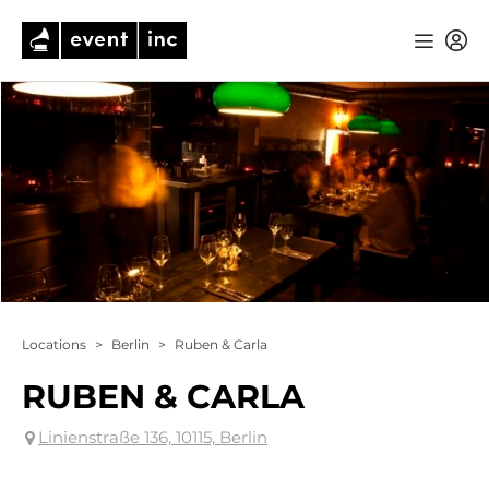
Locations
>
Berlin
>
Ruben & Carla
RUBEN & CARLA
Linienstraße 136, 10115, Berlin