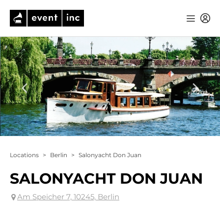
Locations
>
Berlin
>
Salonyacht Don Juan
SALONYACHT DON JUAN
Am Speicher 7, 10245, Berlin