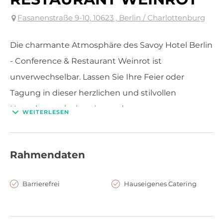
Fasanenstraße 9-10, 10623 , Berlin / Charlottenburg
Die charmante Atmosphäre des Savoy Hotel Berlin
- Conference & Restaurant Weinrot ist
unverwechselbar. Lassen Sie Ihre Feier oder
Tagung in dieser herzlichen und stilvollen
Umgebung einzigartig werden.
WEITERLESEN
Rahmendaten
Barrierefrei
Hauseigenes Catering