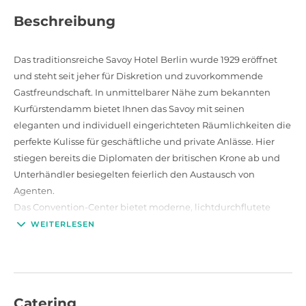
Beschreibung
Das traditionsreiche Savoy Hotel Berlin wurde 1929 eröffnet
und steht seit jeher für Diskretion und zuvorkommende
Gastfreundschaft. In unmittelbarer Nähe zum bekannten
Kurfürstendamm bietet Ihnen das Savoy mit seinen
eleganten und individuell eingerichteten Räumlichkeiten die
perfekte Kulisse für geschäftliche und private Anlässe. Hier
stiegen bereits die Diplomaten der britischen Krone ab und
Unterhändler besiegelten feierlich den Austausch von
Agenten.
Das Convention-Center bietet moderne, lichtdurchflutete
Räume inklusive umlaufender Terrasse über den Dächern
WEITERLESEN
Berlins. Professionelle Betreuung, diskreter Service und
ausgefallene Buffets schaffen den perfekten Rahmen für Ihre
erfolgreiche Veranstaltung. Ob Tagung, Produktpräsentation,
Fotoshooting, Abendessen oder private Feierlichkeiten - der
Catering
einmalige Ausblick auf die Wahrzeichen Berlins macht Ihre