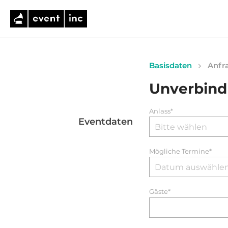
Basisdaten
Anfra
Unverbind
Anlass*
Eventdaten
Mögliche Termine*
Gäste*