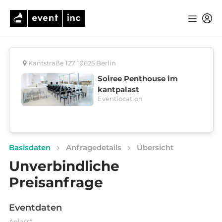
Kantstraße 127 10625 Berlin
Soiree Penthouse im
kantpalast
Eventlocation
Basisdaten
Anfragedetails
Übersicht
Unverbindliche
Preisanfrage
Eventdaten
Anlass*