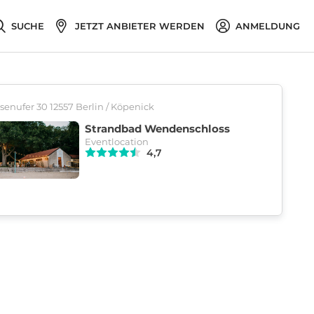
SUCHE
JETZT ANBIETER WERDEN
ANMELDUNG
enufer 30 12557 Berlin / Köpenick
Strandbad Wendenschloss
Eventlocation
4,7