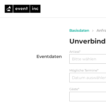
Basisdaten
Anfra
Unverbind
Anlass*
Eventdaten
Mögliche Termine*
Gäste*