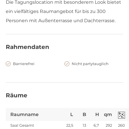
Die Tagungslocation mit besonderem Look bietet
ein vielfältiges Raumangebot für bis zu 300
Personen mit Außenterrasse und Dachterrasse.
Rahmendaten
Barrierefrei
Nicht partytauglich
Räume
Raumname
L
B
H
qm
Saal Gesamt
22,5
13
6,7
292
260