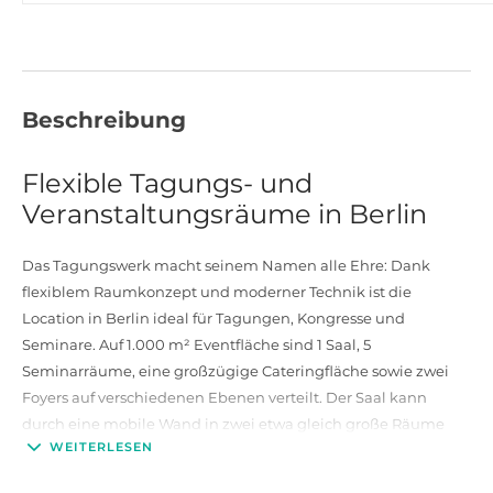
Beschreibung
Flexible Tagungs- und
Veranstaltungsräume in Berlin
Das Tagungswerk macht seinem Namen alle Ehre: Dank
flexiblem Raumkonzept und moderner Technik ist die
Location in Berlin ideal für Tagungen, Kongresse und
Seminare. Auf 1.000 m² Eventfläche sind 1 Saal, 5
Seminarräume, eine großzügige Cateringfläche sowie zwei
Foyers auf verschiedenen Ebenen verteilt. Der Saal kann
durch eine mobile Wand in zwei etwa gleich große Räume
WEITERLESEN
unterteilt werden. Bei schönem Wetter lässt sich der Innenhof
mit seiner sonnigen Außenterrasse für Empfänge und Pausen