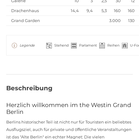
Galerie
10
3
2,5
30
12
Drachenhaus
14,4
9,4
5,3
160
160
Grand Garden
3.000
130
Legende
Stehend
Parlament
Reihen
U-Fo
Beschreibung
Herzlich willkommen im the Westin Grand
Berlin
Berlins historischer Teil ist nicht nur für Touristen ein beliebtes
Ausflugsziel, auch für private und öffentliche Veranstaltungen
ist das "Alte Berlin" ein echter Magnet: Die vielen