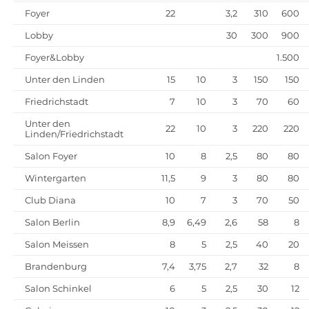
Foyer
22
3,2
310
600
Lobby
30
300
900
Foyer&Lobby
1.500
Unter den Linden
15
10
3
150
150
Friedrichstadt
7
10
3
70
60
Unter den
22
10
3
220
220
Linden/Friedrichstadt
Salon Foyer
10
8
2,5
80
80
Wintergarten
11,5
9
3
80
80
Club Diana
10
7
3
70
50
Salon Berlin
8,9
6,49
2,6
58
8
Salon Meissen
8
5
2,5
40
20
Brandenburg
7,4
3,75
2,7
32
8
Salon Schinkel
6
5
2,5
30
12