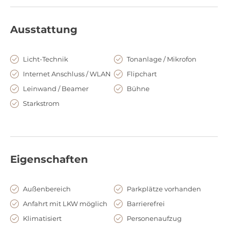
WECC zu einer beeindruckenden Eventlocation, die
ihresgleichen sucht. Ein weiteres und besonderes Highlight
Ausstattung
ist die direkte Lage am Wasser, die auch eine Anreise per
Schiff möglich macht.
Licht-Technik
Tonanlage / Mikrofon
Internet Anschluss / WLAN
Flipchart
Leinwand / Beamer
Bühne
Starkstrom
Eigenschaften
Außenbereich
Parkplätze vorhanden
Anfahrt mit LKW möglich
Barrierefrei
Klimatisiert
Personenaufzug