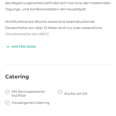
des Regierungsviertels befindet sich hier eine der modernsten
Tagungs- und Konferenzstätten der Hauptstadt.
Multifunktionale Räume sowie eine beeindruckende
Deckenhöhe von über 12 Meter sind nur zwei wesentliche
Charakteristika das WECC.
Über das modern gestaltete Foyer erreichen Ihre Gäste das
WEITERLESEN
Herzstück des Gebäudekomplex. In der ersten Etage befinden
sich 10 teilbare Seminar- und Workshopräume, die mit
neuester Konferenztechnik ausgestattet sind. Weitere Räume
und Säle sind über eine Treppe im ersten Obergeschoss zu
Catering
erreichen.
Im Richard Wolffenstein Saal finden bei festlichen
Mit Servicepersonal
Küche vor Ort
buchbar
Abendveranstaltungen bis zu 530 Personen in
Galabestuhlung Platz. Weitere 320 Personen haben, ebenfalls
Hauseigenes Catering
in Galabestuhlung, im Wilhelm Cremer Saal Platz. Diese
beiden Säle, sowie die moderne Architektur machen das