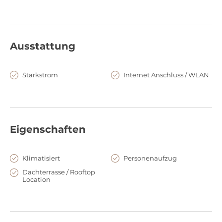
to any athmosphere.
Key facts
700 m² total; can be split in approx. 350 m² noth- and south
Ausstattung
side.
Occupancy is max. 180 persons total Close to Berlin's main
Starkstrom
Internet Anschluss / WLAN
train station, spectacular 360° view over Berlin
Eigenschaften
Klimatisiert
Personenaufzug
Dachterrasse / Rooftop
Location