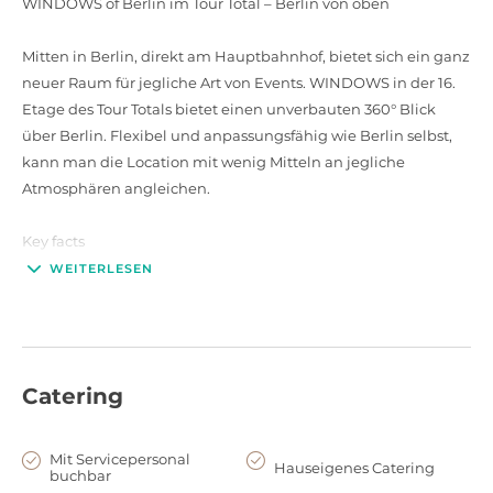
WINDOWS of Berlin im Tour Total – Berlin von oben
Mitten in Berlin, direkt am Hauptbahnhof, bietet sich ein ganz
neuer Raum für jegliche Art von Events. WINDOWS in der 16.
Etage des Tour Totals bietet einen unverbauten 360° Blick
über Berlin. Flexibel und anpassungsfähig wie Berlin selbst,
kann man die Location mit wenig Mitteln an jegliche
Atmosphären angleichen.
Key facts
700 m² gesamt; aufteilbar in ca. je 350 m² Nord- und Südseite
WEITERLESEN
Personenzahl: maximal bis zu 180 Gäste gesamt gute
Verkehrsanbindung –Hauptbahnhof, unverbauter 360° Blick
WINDOWS of Berlin in the Tour Total – Berlin from above
Catering
In Berlin's center, nearby the main train station, a new location
for all types of events has opened. WINDOWS is located in the
16. floor of the Tour Totals Tower and offes a spectacular 360°
Mit Servicepersonal
Hauseigenes Catering
buchbar
view of Berlin. Flexible like Berlin, the location can be adapted