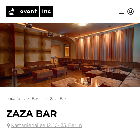
Locations
>
Berlin
>
Zaza Bar
ZAZA BAR
Kastanienallee 12, 10435, Berlin