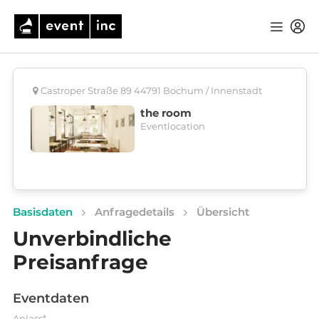
Castroper Straße 89 44791 Bochum / Innenstadt
the room
Eventlocation
Basisdaten
Anfragedetails
Übersicht
Unverbindliche
Preisanfrage
Eventdaten
Anlass*