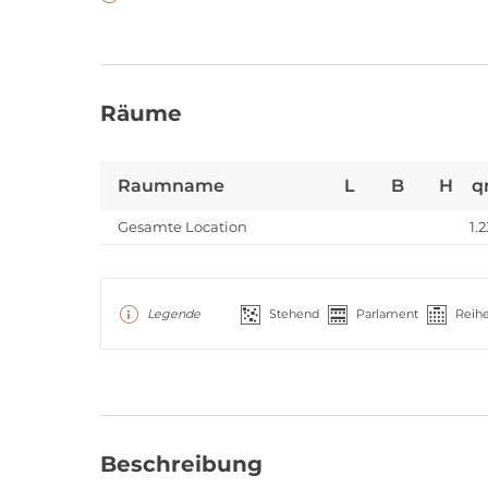
Räume
Raumname
L
B
H
q
Gesamte Location
1.
Legende
Stehend
Parlament
Reih
Beschreibung