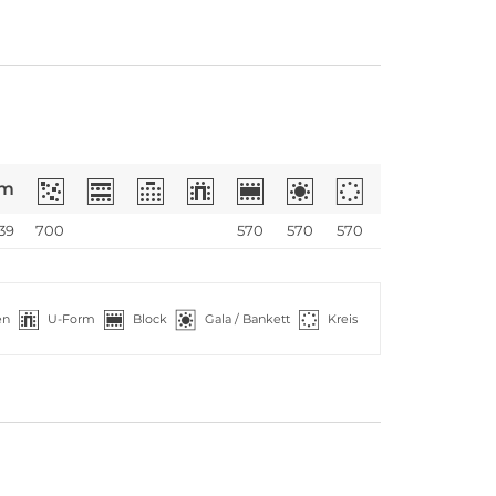
m
239
700
570
570
570
en
U-Form
Block
Gala / Bankett
Kreis