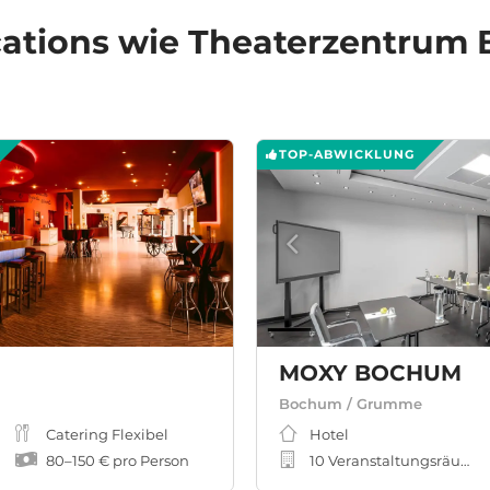
ations
wie Theaterzentrum
TOP-ABWICKLUNG
MOXY BOCHUM
Bochum / Grumme
Catering Flexibel
Hotel
80
–
150 €
pro Person
10 Veranstaltungsräume