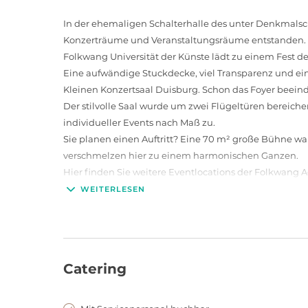
In der ehemaligen Schalterhalle des unter Denkmals
Konzerträume und Veranstaltungsräume entstanden. D
Folkwang Universität der Künste lädt zu einem Fest de
Eine aufwändige Stuckdecke, viel Transparenz und ein
Kleinen Konzertsaal Duisburg. Schon das Foyer beeind
Der stilvolle Saal wurde um zwei Flügeltüren bereichert
individueller Events nach Maß zu.
Sie planen einen Auftritt? Eine 70 m² große Bühne wa
verschmelzen hier zu einem harmonischen Ganzen.
Hier finden Sie weitere Eventlocations der Folkwang A
Kleiner Konzertsaal Duisburg
WEITERLESEN
Catering