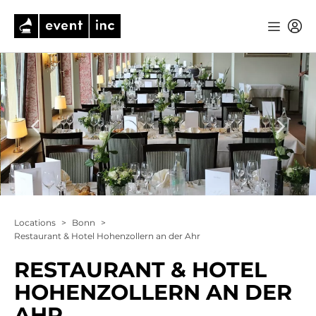
Locations
>
Bonn
>
Restaurant & Hotel Hohenzollern an der Ahr
RESTAURANT & HOTEL
HOHENZOLLERN AN DER
AHR