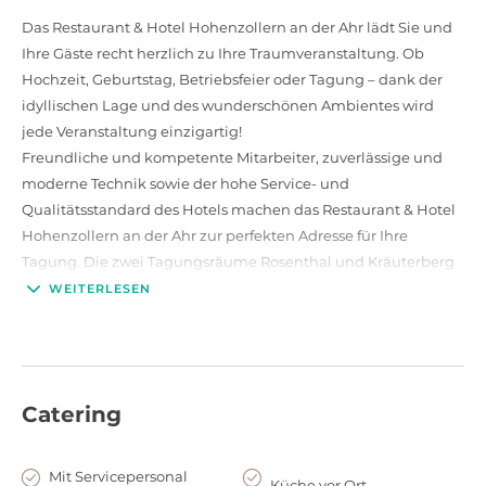
Das Restaurant & Hotel Hohenzollern an der Ahr lädt Sie und
Ihre Gäste recht herzlich zu Ihre Traumveranstaltung. Ob
Hochzeit, Geburtstag, Betriebsfeier oder Tagung – dank der
idyllischen Lage und des wunderschönen Ambientes wird
jede Veranstaltung einzigartig!
Freundliche und kompetente Mitarbeiter, zuverlässige und
moderne Technik sowie der hohe Service- und
Qualitätsstandard des Hotels machen das Restaurant & Hotel
Hohenzollern an der Ahr zur perfekten Adresse für Ihre
Tagung. Die zwei Tagungsräume Rosenthal und Kräuterberg
eignen sich durch Ihre elegante Einrichtung und den
WEITERLESEN
wundervollen Blick hoch über dem Ahrtal perfekt, um Ihrer
gewohnten Umgebung zu entfliehen und geben Ihnen die
schönsten Aussichten für Ihren Erfolg.
Das hoteleigene Restaurant verwöhnt Ihren Gaumen mit
Catering
regionalen und internationalen Spezialitäten. Der traumhafte
Panoramablick auf die Weinberge und die kreative Küche mit
ausgesuchten und frischen Lebensmitteln bieten den
Mit Servicepersonal
Küche vor Ort