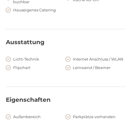
buchbar
perfekten Rahmen für Ihr Event!
Gerne hilft das Team dabei für Ihre Hochzeit, Ihren Geburtstag
Hauseigenes Catering
und vieles mehr, ein auf Sie und Ihre Gäste abgestimmtes
Menü zu finden. Das Team freut sich Sie bald im Restaurant &
Hohenzollern an der Ahr zu Ihrem Event begrüßen zu dürfen!
Ausstattung
Licht-Technik
Internet Anschluss / WLAN
Flipchart
Leinwand / Beamer
Eigenschaften
Außenbereich
Parkplätze vorhanden