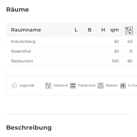
Räume
Raumname
L
B
H
qm
Kräuterberg
50
40
Rosenthal
20
15
Restaurant
100
80
Legende
Stehend
Parlament
Reihen
U-Fo
Beschreibung