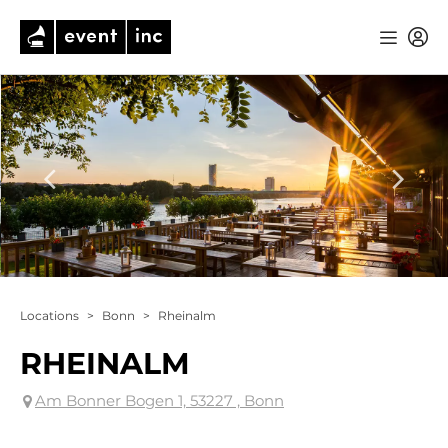
Locations
>
Bonn
>
Rheinalm
RHEINALM
Am Bonner Bogen 1, 53227 , Bonn