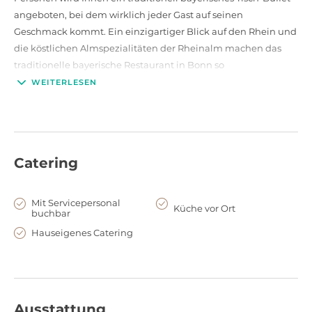
angeboten, bei dem wirklich jeder Gast auf seinen
Geschmack kommt. Ein einzigartiger Blick auf den Rhein und
die köstlichen Almspezialitäten der Rheinalm machen das
traditionelle bayerische Restaurant in Bonn so
außergewöhnlich. Verpassen Sie nichts und besuchen Sie die
WEITERLESEN
besondere Hütten-Gaudi.
Besuchen Sie das
Kameha Grand Bonn
auch für weitere
zahlreiche Erlebnisse und lassen Sie sich von dem
Catering
einzigartigen Service überraschen.
Mit Servicepersonal
Küche vor Ort
buchbar
Hauseigenes Catering
Ausstattung