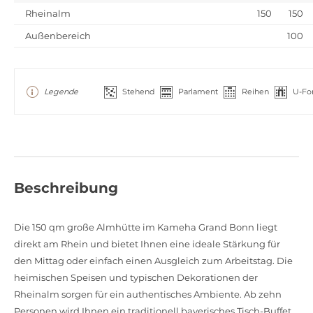
Rheinalm
150
150
Außenbereich
100
Legende
Stehend
Parlament
Reihen
U-Fo
Beschreibung
Die 150 qm große Almhütte im Kameha Grand Bonn liegt
direkt am Rhein und bietet Ihnen eine ideale Stärkung für
den Mittag oder einfach einen Ausgleich zum Arbeitstag. Die
heimischen Speisen und typischen Dekorationen der
Rheinalm sorgen für ein authentisches Ambiente. Ab zehn
Personen wird Ihnen ein traditionell bayerisches Tisch-Buffet