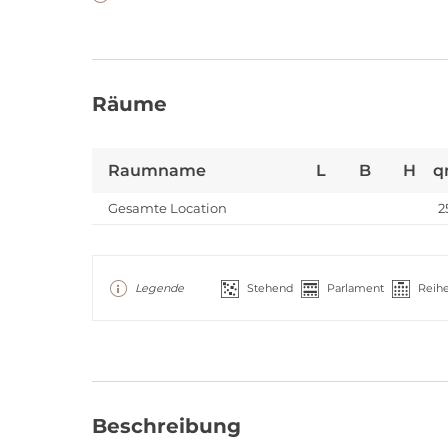
Räume
Raumname
L
B
H
q
Gesamte Location
2
Legende
Stehend
Parlament
Reih
Beschreibung