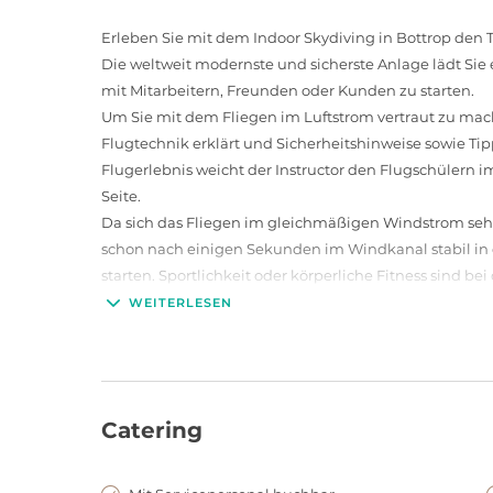
Erleben Sie mit dem Indoor Skydiving in Bottrop den
Die weltweit modernste und sicherste Anlage lädt Si
mit Mitarbeitern, Freunden oder Kunden zu starten.
Um Sie mit dem Fliegen im Luftstrom vertraut zu mach
Flugtechnik erklärt und Sicherheitshinweise sowie Tip
Flugerlebnis weicht der Instructor den Flugschülern 
Seite.
Da sich das Fliegen im gleichmäßigen Windstrom sehr l
schon nach einigen Sekunden im Windkanal stabil in
starten. Sportlichkeit oder körperliche Fitness sind b
Im Mai 2008 legte die Indoor Skydiving Bottrop GmbH 
WEITERLESEN
High-Tech-Windtunnel, Deutschlands einzige professi
Profisportler aus aller Welt erleben in der verglasten
Schwebens in einer sicheren Umgebung.
Der Windkanal in Bottrop ist damit die perfekte Locat
Catering
unvergessliche Gruppen-Erlebnisse. Wir konzipieren 
ausgezeichneten Catering. Genießen Sie Ihr maßgeschn
Emotionen und Gaumenfreuden.