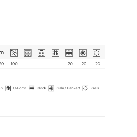
m
50
100
20
20
20
en
U-Form
Block
Gala / Bankett
Kreis