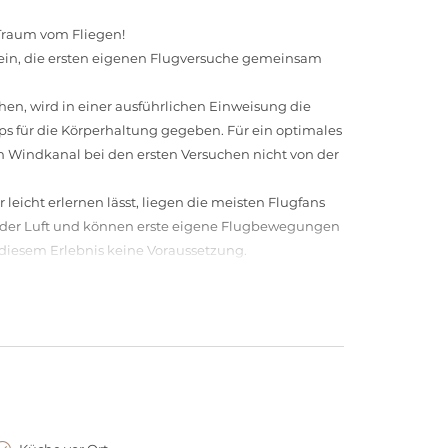
 Traum vom Fliegen!
e ein, die ersten eigenen Flugversuche gemeinsam
en, wird in einer ausführlichen Einweisung die
ps für die Körperhaltung gegeben. Für ein optimales
im Windkanal bei den ersten Versuchen nicht von der
eicht erlernen lässt, liegen die meisten Flugfans
 der Luft und können erste eigene Flugbewegungen
ei diesem Erlebnis keine Voraussetzung.
den Grundstein für den bis zu 286 km/h schnellen
onelle Skydiving-Simulation. Anfänger und
 Flugkammer das unvergessliche Gefühl des freien
ion für spektakuläre Firmenevents, Incentives und
exklusive Events im Einklang mit einem
eidertes „AIRlebnispaket“ voller Adrenalin,