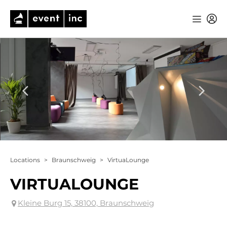
Locations
>
Braunschweig
>
VirtuaLounge
VIRTUALOUNGE
Kleine Burg 15, 38100, Braunschweig