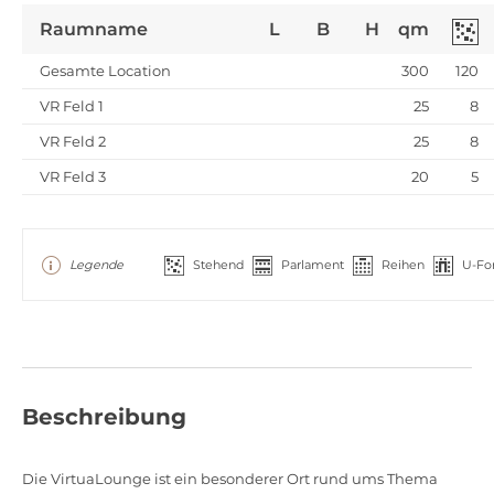
Raumname
L
B
H
qm
Gesamte Location
300
120
VR Feld 1
25
8
VR Feld 2
25
8
VR Feld 3
20
5
Legende
Stehend
Parlament
Reihen
U-Fo
Beschreibung
Die VirtuaLounge ist ein besonderer Ort rund ums Thema