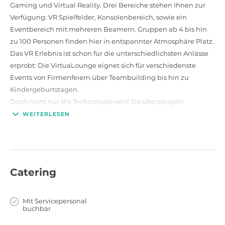
Gaming und Virtual Reality. Drei Bereiche stehen Ihnen zur
Verfügung: VR Spielfelder, Konsolenbereich, sowie ein
Eventbereich mit mehreren Beamern. Gruppen ab 4 bis hin
zu 100 Personen finden hier in entspannter Atmosphäre Platz.
Das VR Erlebnis ist schon für die unterschiedlichsten Anlässe
erprobt: Die VirtuaLounge eignet sich für verschiedenste
Events von Firmenfeiern über Teambuilding bis hin zu
Kindergeburtstagen.
Doch nicht nur die Technologie wird Sie überzeugen:
Die VirtuaLounge arbeitet mit verschiedenen Catereren
WEITERLESEN
zusammen, die für Ihr Event das passende kulinarische
Angebot liefern.
Catering
Mit Servicepersonal
buchbar