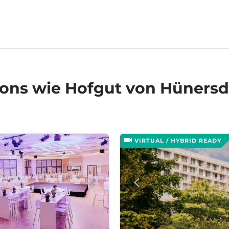
ions
wie Hofgut von Hünersd
VIRTUAL / HYBRID READY