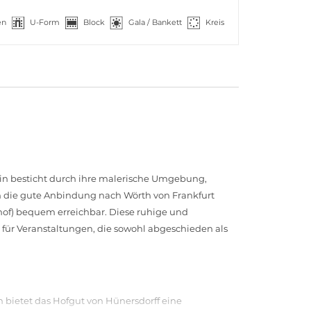
en
U-Form
Block
Gala / Bankett
Kreis
in besticht durch ihre malerische Umgebung,
ch die gute Anbindung nach Wörth von Frankfurt
of) bequem erreichbar. Diese ruhige und
ür Veranstaltungen, die sowohl abgeschieden als
 bietet das Hofgut von Hünersdorff eine