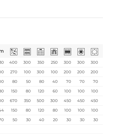
m
30
400
300
350
250
300
300
300
00
270
100
300
100
200
200
200
00
80
50
80
40
70
70
70
80
150
80
120
60
100
100
100
00
670
350
500
300
450
450
450
44
150
80
120
80
100
100
100
70
50
30
40
20
30
30
30