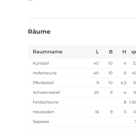
Räume
Raumname
L
B
H
q
Kuhstall
40
10
4
3
Hofscheune
40
10
6
4
Pferdestall
9
10
4,5
1
Schweinestall
20
9
4
1
Feldscheune
8
1.0
Heuboden
16
9
5
1
Separee